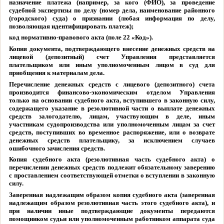
назначение платежа (например, за кого (ФИО), за проведение
судебной экспертизы по делу (номер дела, наименование районного
(городского) суда) о признании (любая информация по делу,
позволяющая идентифицировать платеж);
код нормативно-правового акта (поле 22 «Код»).
Копия документа, подтверждающего внесение денежных средств на
лицевой (депозитный) счет Управления представляется
плательщиком или иным уполномоченным лицом в суд для
приобщения к материалам дела.
Перечисление денежных средств с лицевого (депозитного) счета
производится финансово-экономическим отделом Управления
только на основании судебного акта, вступившего в законную силу,
содержащего указание в резолютивной части о выплате денежных
средств залогодателю, лицам, участвующим в деле, иным
участникам судопроизводства или уполномоченным лицам за счет
средств, поступивших во временное распоряжение, или о возврате
денежных средств плательщику, за исключением случаев
ошибочного зачисления средств.
Копия судебного акта (резолютивная часть судебного акта) о
перечислении денежных средств подлежит обязательному заверению
с проставлением соответствующей отметки о вступлении в законную
силу.
Заверенная надлежащим образом копия судебного акта (заверенная
надлежащим образом резолютивная часть этого судебного акта), и
при наличии иные подтверждающие документы передаются
помощником судьи или уполномоченным работником аппарата суда